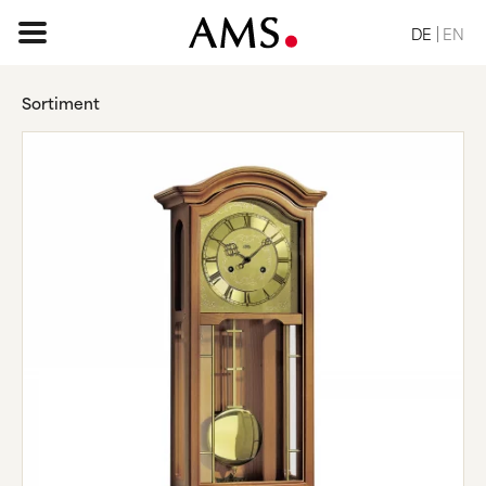
DE
EN
Sortiment
STARTSEITE
SORTIMENT
BASIC
KLASSISCH
ELEGANT
DESIGN
VINTAGE
NATUR
ANFRAGE