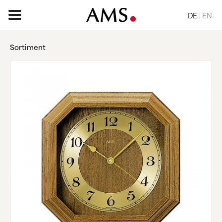
DE
EN
Sortiment
STARTSEITE
SORTIMENT
BASIC
KLASSISCH
ELEGANT
DESIGN
VINTAGE
NATUR
ANFRAGE