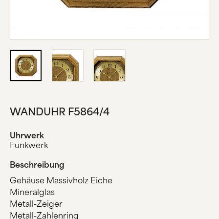
ÜBER UNS
HERSTELLUNG
FIRMENGESCHICHTE
SCHWARZWALD
KONTAKT
WANDUHR F5864/4
Uhrwerk
Funkwerk
Beschreibung
Gehäuse Massivholz Eiche
Mineralglas
Metall-Zeiger
Metall-Zahlenring