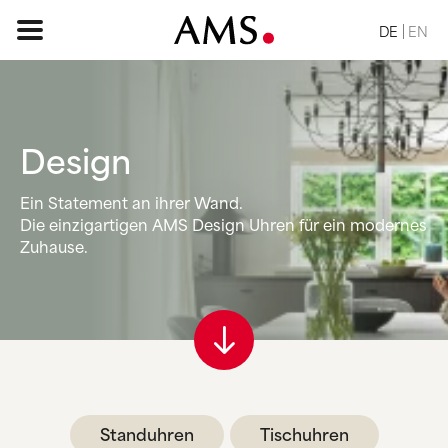
DE
EN
Design
STARTSEITE
Ein Statement an ihrer Wand.
SORTIMENT
Die einzigartigen AMS Design Uhren für ein modernes
BASIC
Zuhause.
KLASSISCH
ELEGANT
DESIGN
VINTAGE
NATUR
ANFRAGE
Standuhren
Tischuhren