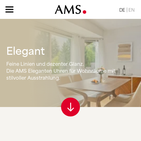
DE
EN
Elegant
STARTSEITE
Feine Linien und dezenter Glanz.
SORTIMENT
Die AMS Eleganten Uhren für Wohnräume mit
BASIC
stilvoller Ausstrahlung.
KLASSISCH
ELEGANT
DESIGN
VINTAGE
NATUR
ANFRAGE