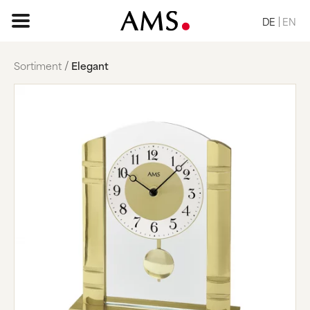
DE
EN
Sortiment
Elegant
STARTSEITE
SORTIMENT
BASIC
KLASSISCH
ELEGANT
DESIGN
VINTAGE
NATUR
ANFRAGE