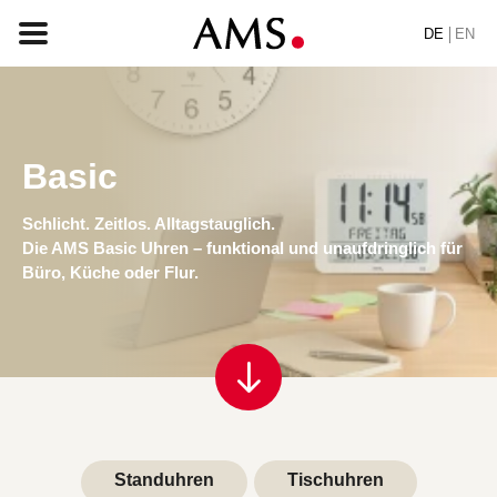
DE
EN
Basic
STARTSEITE
SORTIMENT
Schlicht. Zeitlos. Alltagstauglich.
Die AMS Basic Uhren – funktional und unaufdringlich für
BASIC
Büro, Küche oder Flur.
KLASSISCH
ELEGANT
DESIGN
VINTAGE
NATUR
ANFRAGE
Standuhren
Tischuhren
ÜBER UNS