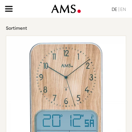
DE
EN
Sortiment
STARTSEITE
SORTIMENT
BASIC
KLASSISCH
ELEGANT
DESIGN
VINTAGE
NATUR
ANFRAGE