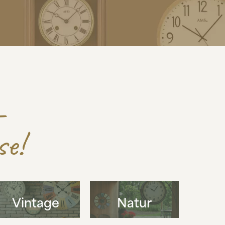
–
se!
Vintage
Natur