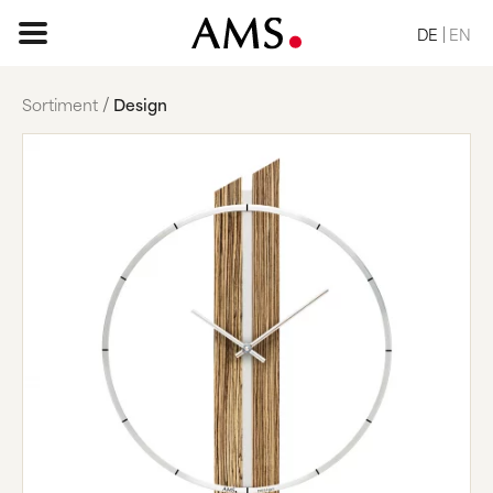
DE
EN
Sortiment
Design
STARTSEITE
SORTIMENT
BASIC
KLASSISCH
ELEGANT
DESIGN
VINTAGE
NATUR
ANFRAGE