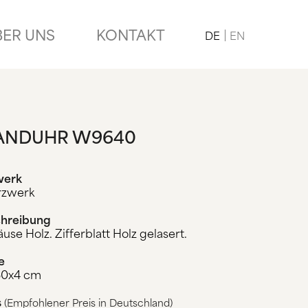
BER UNS
KONTAKT
DE
EN
NDUHR W9640
werk
rzwerk
hreibung
use Holz. Zifferblatt Holz gelasert.
e
50x4 cm
s
(Empfohlener Preis in Deutschland)