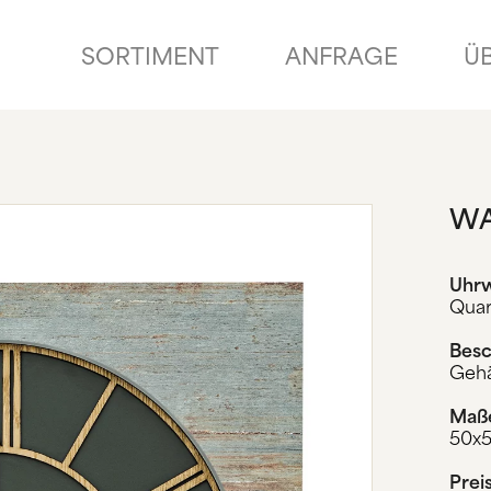
SORTIMENT
ANFRAGE
Ü
WA
Uhr
Qua
Besc
Gehä
Maß
50x
Prei