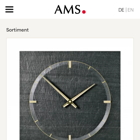
DE
EN
Sortiment
STARTSEITE
SORTIMENT
BASIC
KLASSISCH
ELEGANT
DESIGN
VINTAGE
NATUR
ANFRAGE