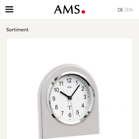
DE
EN
Sortiment
STARTSEITE
SORTIMENT
BASIC
KLASSISCH
ELEGANT
DESIGN
VINTAGE
NATUR
ANFRAGE