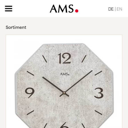
DE
EN
Sortiment
STARTSEITE
SORTIMENT
BASIC
KLASSISCH
ELEGANT
DESIGN
VINTAGE
NATUR
ANFRAGE