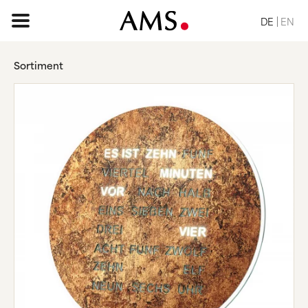
DE
EN
Sortiment
STARTSEITE
SORTIMENT
BASIC
KLASSISCH
ELEGANT
DESIGN
VINTAGE
NATUR
ANFRAGE