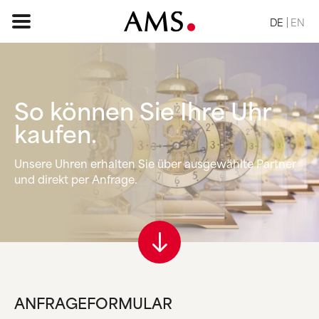
DE
EN
So können Sie
Ihre Uhr
STARTSEITE
kaufen.
SORTIMENT
Unsere Uhren erhalten Sie über ausgewählte Partner
BASIC
und direkt per Anfrage.
KLASSISCH
ELEGANT
DESIGN
VINTAGE
NATUR
ANFRAGE
ANFRAGEFORMULAR