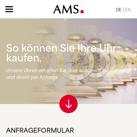
DE
EN
So können Sie
Ihre Uhr
STARTSEITE
kaufen.
SORTIMENT
Unsere Uhren erhalten Sie über ausgewählte Partner
BASIC
und direkt per Anfrage.
KLASSISCH
ELEGANT
DESIGN
VINTAGE
NATUR
ANFRAGE
ANFRAGEFORMULAR