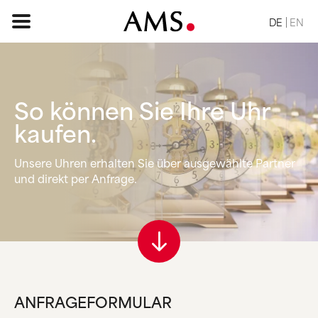
DE
EN
So können Sie
Ihre Uhr
STARTSEITE
kaufen.
SORTIMENT
Unsere Uhren erhalten Sie über ausgewählte Partner
BASIC
und direkt per Anfrage.
KLASSISCH
ELEGANT
DESIGN
VINTAGE
NATUR
ANFRAGE
ANFRAGEFORMULAR