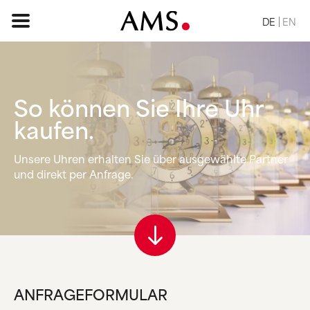
DE
EN
So können Sie
Ihre Uhr
STARTSEITE
kaufen.
SORTIMENT
Unsere Uhren erhalten Sie über ausgewählte Partner
BASIC
und direkt per Anfrage.
KLASSISCH
ELEGANT
DESIGN
VINTAGE
NATUR
ANFRAGE
ANFRAGEFORMULAR