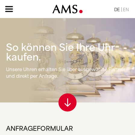
DE
EN
So können Sie
Ihre Uhr
STARTSEITE
kaufen.
SORTIMENT
Unsere Uhren erhalten Sie über ausgewählte Partner
BASIC
und direkt per Anfrage.
KLASSISCH
ELEGANT
DESIGN
VINTAGE
NATUR
ANFRAGE
ANFRAGEFORMULAR