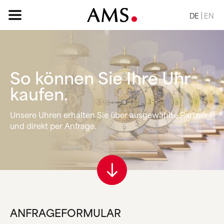
DE
EN
So können Sie
Ihre Uhr
STARTSEITE
kaufen.
SORTIMENT
Unsere Uhren erhalten Sie über ausgewählte Partner
BASIC
und direkt per Anfrage.
KLASSISCH
ELEGANT
DESIGN
VINTAGE
NATUR
ANFRAGE
ANFRAGEFORMULAR